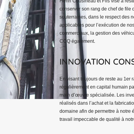
Henri Cousineau et Fils vise à rest
conserver son rang de chef de file
souterraines, dans le respect des 
applicables pour l’exécution de nos 
commerciaux, la gestion des véhicu
CCQ également.
INNOVATION CON
En visant toujours de reste au 1er r
régulièrement en capital humain par
main d’œuvre spécialisée. Les inv
réalisés dans l’achat et la fabrica
domaine afin de permettre à notre éq
travail impeccable de qualité à notr