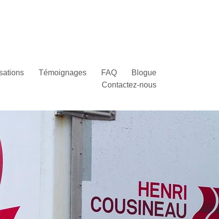
|
76-1001
1-800-563-2518
 téléphonique pour urgence 7j/7 24H
sations
Témoignages
FAQ
Blogue
Contactez-nous