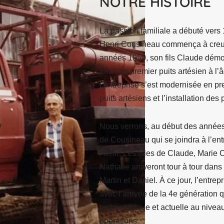
NOTRE HISTOIRE
La passion familiale a débuté vers 
Henri Cousineau commença à creuse
années 1950, son fils Claude démont
fora son premier puits artésien à l’
l’entreprise s’est modernisée en p
puits artésiens et l’installation de
Nous verrons, au début des années
de Cousineau qui se joindra à l’ent
Henri. Les filles de Claude, Marie 
Nathalie arriveront tour à tour dans
Martin et Daniel. À ce jour, l’entrep
avec l’arrivée de la 4e génération 
technologique et actuelle au niveau
opérations.