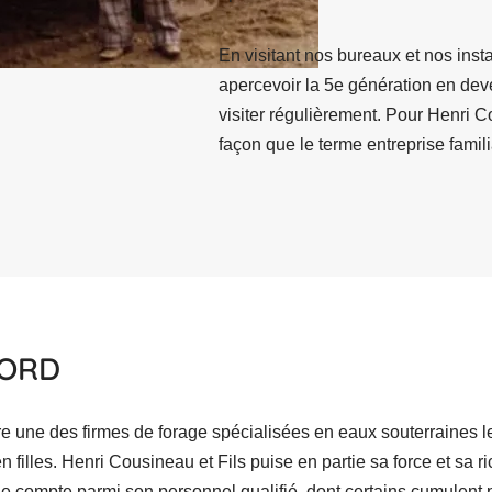
En visitant nos bureaux et nos ins
apercevoir la 5e génération en deve
visiter régulièrement. Pour Henri Co
façon que le terme entreprise famil
BORD
re une des firmes de forage spécialisées en eaux souterraines 
en filles. Henri Cousineau et Fils puise en partie sa force et sa
lle compte parmi son personnel qualifié, dont certains cumulent 