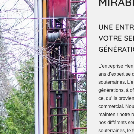
MIRAB
UNE ENTRE
VOTRE SE
GÉNÉRAT
L’entreprise Hen
ans d’expertise 
souterraines. L’e
générations, à off
ce, qu’ils provie
commercial. Nou
maintenir notre 
nos différents se
souterraines, le