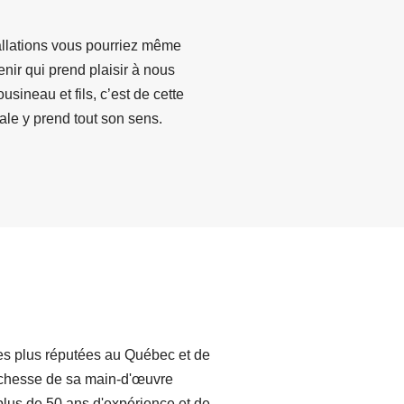
tallations vous pourriez même
nir qui prend plaisir à nous
usineau et fils, c’est de cette
iale y prend tout son sens.
les plus réputées au Québec et de
 richesse de sa main-d'œuvre
plus de 50 ans d'expérience et de